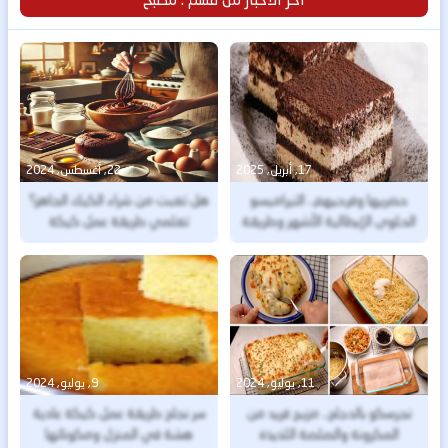
17, أبريل, 2025
22, أغسطس, 2024
حضريها وفرحيهم.. التيراميسو
هل تعبت من شراء الكيك الجاهز؟
الحلوى الإيطالية الأشهر وطريقة
تعلمي طريقة عمل كيكة
تحضيرها بسهولة في المنزل
شوكولاتة في دقائق
11, يوليو, 2024
9, يوليو, 2024
نجرسكو بالدجاج.. مزيج فريد من
سر نجاح طريقة عمل كيكة عادية
المكرونة والصلصة اللذيذة
هشة في المنزل ومكوناتها