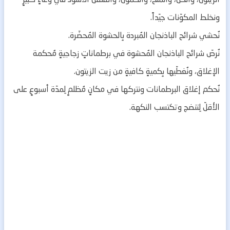
ونخلط المكوّنات جيّداً.
نُحشي شرائح الباذنجان المُبردة بِالحشوة المُحضّرة.
نُرصّ شرائح الباذنجان المُحشوة في برطماناتٍ زجاجيةٍ مُحكمة
الإغلاق، ونُغطّيها بِكميةٍ كافيةٍ من زيت الزيتون.
نُحكم إغلاق البرطمانات ونتركها في مكانٍ مُظلمٍ لِمدّة أسبوعٍ على
الأقلّ لِتنضج وتكتسب النكهة.