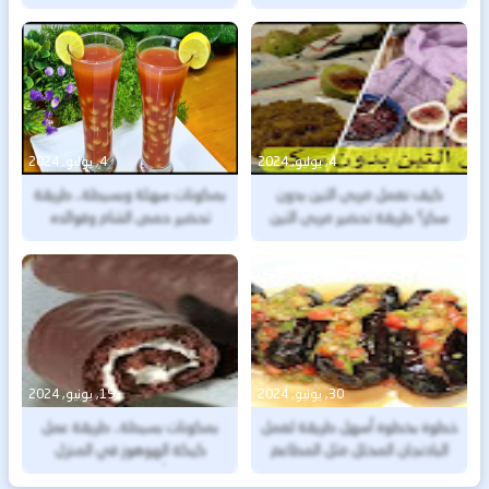
4, يوليو, 2024
4, يوليو, 2024
كيف نعمل مربى التين بدون
بمكونات سهلة وبسيطة.. طريقة
سكر؟ طريقة تحضير مربى التين
تحضير حمص الشام وفوائده
بدون سكر وفوائدها العديدة
الكبيرة على الجسم
للجسم
30, يونيو, 2024
19, يونيو, 2024
خطوة بخطوة أسهل طريقة لعمل
بمكونات بسيطة.. طريقة عمل
الباذنجان المخلل مثل المطاعم
كيكة الهوهوز في المنزل
الفاخرة
للأطفال والكبار