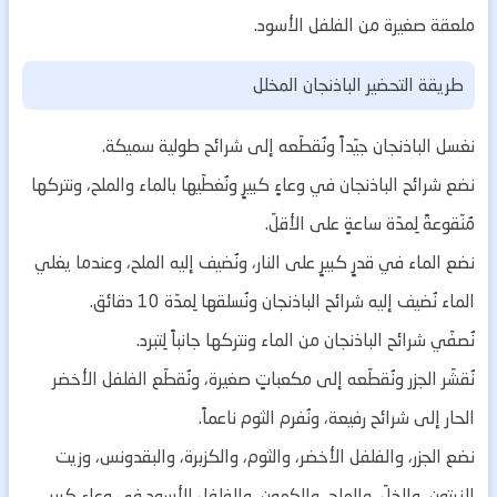
ملعقة صغيرة من الفلفل الأسود.
طريقة التحضير الباذنجان المخلل
نغسل الباذنجان جيّداً ونُقطّعه إلى شرائح طولية سميكة.
نضع شرائح الباذنجان في وعاءٍ كبيرٍ ونُغطّيها بالماء والملح، ونتركها
مُنّقوعةً لِمدّة ساعةٍ على الأقلّ.
نضع الماء في قدرٍ كبيرٍ على النار، ونُضيف إليه الملح، وعندما يغلي
الماء نُضيف إليه شرائح الباذنجان ونُسلقها لِمدّة 10 دقائق.
نُصفّي شرائح الباذنجان من الماء ونتركها جانباً لِتبرد.
نُقشّر الجزر ونُقطّعه إلى مكعباتٍ صغيرة، ونُقطّع الفلفل الأخضر
الحار إلى شرائح رفيعة، ونُفرم الثوم ناعماً.
نضع الجزر، والفلفل الأخضر، والثوم، والكزبرة، والبقدونس، وزيت
الزيتون، والخلّ، والملح، والكمون، والفلفل الأسود في وعاءٍ كبيرٍ