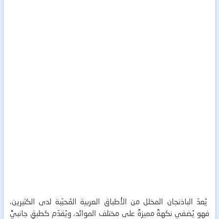
يُعدّ الباذنجان المخلل من الأطباق العربية المُحبّبة لدى الكثيرين،
فهو يُضفي نكهةً مميزةً على مختلف الموائد، ويُقدّم كطبقٍ جانبيٍّ