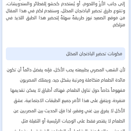
إلى جانب الأرزّ واللحوم، أو يُستخدم كحشو لِلفطائر والسندويشات،
وتتنوع طرق تحضير الباذنجان المخلل، وسنقدم لكم في هذا المقال
من موقع الصعيد نيوز طريقةً سهلةً لِتحضير هذا الطبق اللذيذ في
منزلكم.
مكونات تحضير الباذنجان المخلل
لأن الشعب المصري بطبيعته يحب الأكل، فإنه يفضل دائماً أن تكون
مائدة الطعام متكاملة ومرتبة بشكل جيد، ويمتلك المصريون
مفهوماً خاصاً حول تناول الطعام، فهناك أطباق لا يمكن تقديمها
منفردة، ويتفق على هذا الأمر جميع الطبقات الاجتماعية، عشق
الأكل لا يفرق بين غني وفقير، لذا فإن الحديث بين المصريين عن
الطعام لا يقتصر فقط على الوجبات الرئيسية أو الثقيلة مثل