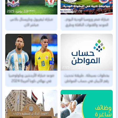
28, مايو, 2026
10, يونيو, 2025
مباراة مصر وروسيا الودية اليوم..
مباراة ليفربول وكريستال بالاس
الموعد والقنوات الناقلة وطرق
مباشر الان
مشاهدة اللقاء بث مباشر
17, أبريل, 2025
15, يوليو, 2024
بخطوات بسيطة.. طريقة تحديث
موعد مباراة الأرجنتين وكولومبيا
رقم الآيبان في حساب المواطن
في نهائي كوبا أمريكا 2024
1446 إلكترونيًا وخطوات
الاستعلام عن الدعم