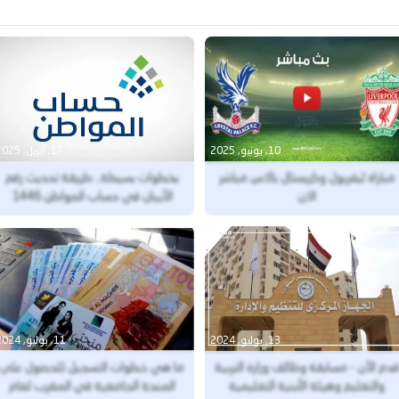
10, يونيو, 2025
17, أبريل, 2025
مباراة ليفربول وكريستال بالاس مباشر
بخطوات بسيطة.. طريقة تحديث رقم
الان
الآيبان في حساب المواطن 1446
إلكترونيًا وخطوات الاستعلام عن الدعم
13, يوليو, 2024
11, يوليو, 2024
قدم الآن - مسابقة وظائف وزارة التربية
ما هي خطوات التسجيل للحصول على
والتعليم وهيئة الأبنية التعليمية
المنحة الجامعية في المغرب لعام