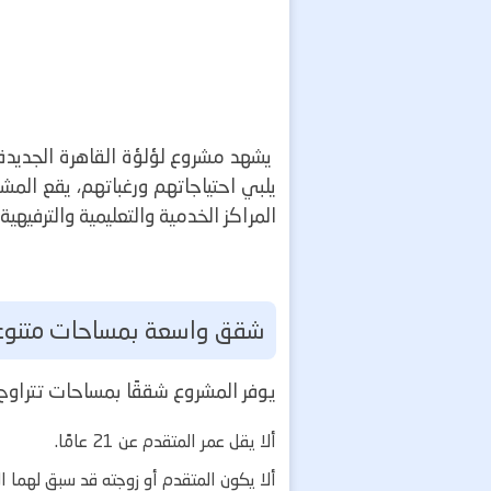
يشهد مشروع لؤلؤة القاهرة الجديدة إ
يلبي احتياجاتهم ورغباتهم، يقع المش
المراكز الخدمية والتعليمية والترفيهية.
شقق واسعة بمساحات متنوع
يوفر المشروع شققًا بمساحات تتراوح من 100 إلى 152 متر مربع، لتناسب احتياجات مختلف
ألا يقل عمر المتقدم عن 21 عامًا.
ألا يكون المتقدم أو زوجته قد سبق لهما