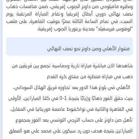
ونظيره ماميلودي صن داونز الجنوب إفريقي، ضمن منافسات ذهاب
نصف نهائي دوري أبطال إفريقيا وتقام المباراة المرتقبة يوم
السبت، في تمام الساعة الثالثة عصرًا بتوقيت القاهرة، على ملعب
"لوفتوس فيرسفيلد" بمدينة بريتوريا الجنوب إفريقية.
مشوار الأهلي وصن داونز نحو نصف النهائي
شاهدها الان مباشرة مباراة نارية وحماسية تجمع بين فريقين من
ذهب في مباراة منتظرة من عشاق كرة القدم
الأهلي في بلوغ هذا الدور بعد تجاوزه فريق الهلال السوداني،
حيث حقق الفوز ذهابًا وإيابًا بنتيجة 1-0 في كلتا المباراتين، الأولى
في القاهرة والثانية في نواكشوط عاصمة موريتانيا في المقابل،
تأهل صن داونز على حساب الترجي التونسي بعد الفوز بمجموع
المباراتين بنتيجة هدف دون رد. سيكون علي محمد علي هو المعلق