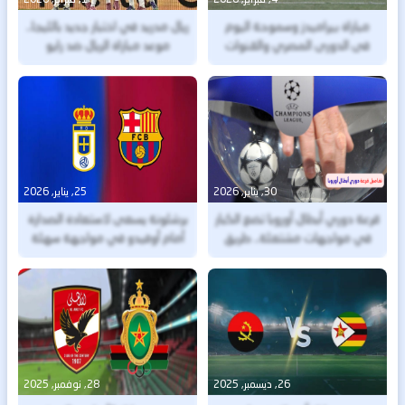
مباراة بيراميدز وسموحة اليوم
ريال مدريد في اختبار جديد بالليجا..
فى الدورى المصري والقنوات
موعد مباراة الريال ضد رايو
الناقلة
فاييكانو اليوم والقنوات الناقلة
30, يناير, 2026
25, يناير, 2026
قرعة دوري أبطال أوروبا تضع الكبار
برشلونة يسعى لاستعادة الصدارة
في مواجهات مشتعلة.. طريق
أمام أوفيدو في مواجهة سهلة
معقد نحو دور الـ16
نظريًا على كامب نو
26, ديسمبر, 2025
28, نوفمبر, 2025