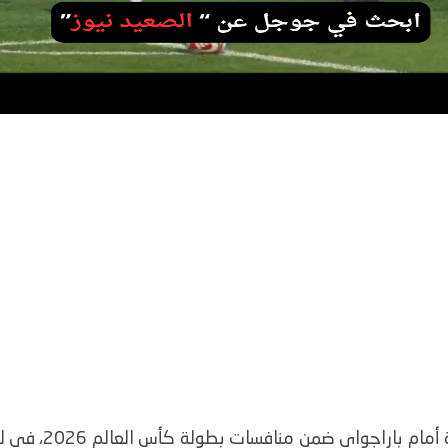
يترقب منتخب ألماني