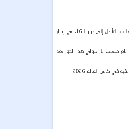
ويدخل المنتخب الألماني، المعروف بلقب "الماكينات"، المباراة بطموح مواصلة عروضه القوية وحجز بطاقة التأهل إلى دور الـ16، في إطار
 مجموعته، بينما بلغ منتخب باراجواي هذا الدور بعد
ة في كأس العالم 2026.