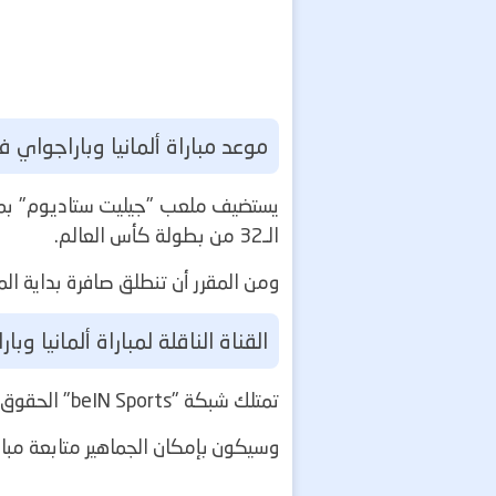
موعد مباراة ألمانيا وباراجواي في 
الـ32 من بطولة كأس العالم.
ومن المقرر أن تنطلق صافرة بداية المباراة في تمام الس
القناة الناقلة لمباراة ألمانيا وبا
تمتلك شبكة "beIN Sports" الحقوق الحصرية لبث مباريات كأس العالم 2026 في منطقة الشرق الأوسط وشمال أفريقيا.
وسيكون بإمكان الجماهير متابعة مبارا