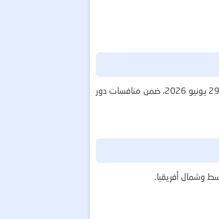
يستضيف ملعب "جيليت ستاديوم" بمدينة بوسطن الأمريكية مواجهة ألمانيا وباراجواي، اليوم الإثنين 29 يونيو 2026، ضمن منافسات دور