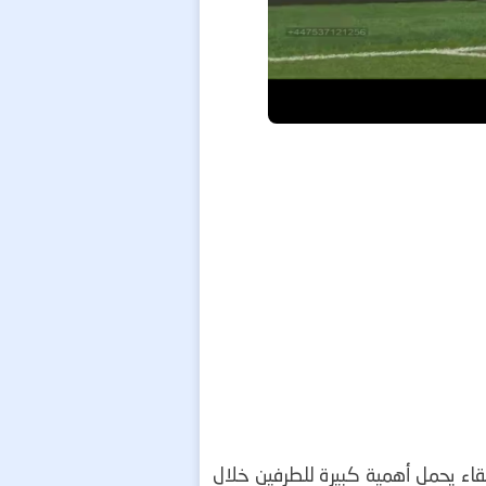
ا مواجهة مرتقبة أمام باراجواي ضمن منافسات بطولة كأس العالم 2026، في لقاء يحمل أهمية كبيرة للطرفين خلال